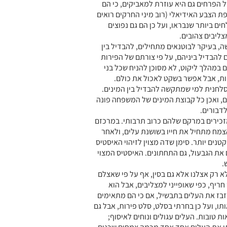
ל הפרחים גם היא עוזרת למאביקים, כי הם
ת הצבע האידיאלי (רוב מיני החרקים רואים
ם ביותר שנבראו, ועל כן הם גם נפוצים
צליבים צהובים.
ה, בעיקר לבוטנאים מתחילים, להבדיל בין
ם להבדיל ביניהם, על פי צורתם של הפירות
במהלך ליקוט, לא מסוכן להניח שכל בני
ות, אבל אפשר בשקט לאכול את כולם.
חנית למי שמתקשה להבדיל בין המינים.
, ואכן כל קבוצת המינים של המשפחה פונה
לדבורים.
מזכירים במרקם שלהם כרוב תרבותי. במרכזם
צמח מתחיל את חייו בשושנת עלים, ולאחר
ים יותר. סימן שדה מצוין לזיהוי האיסטיס
את הגבעול, גם התחתונים. האיסטיס המצוי
.
 רק אצלנו אלא גם בסין, אף על פי שאצלם
ריף, כפי שאופייני למצליבים, אבל הוא
בז את העלים בתבשיל, אם כי הם מתאימים
תו, ועל כן בחרתי בסלט, סלט פירות, אבל גם
ות טובות. העלים עגולים ונוחים לאיסוף;