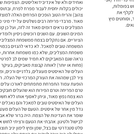
ואחידים ולא של אינדיבידואליסטים. הצפיפות ש
 בפומלות,
יכולים בקלות יחסית לעבור מפרח לפרח, ובתוספ
 לקלף את
צהוב) והריח הטוב הופכים הפרחים האלה למוצלחי
 וסוחטים מיץ
מאוד. מרבדי פריחה רבים נשלטים על ידי מיני מ
אים.
המצליבים נראים דומים מאוד זה לזה, ועל כן קש
המינים השונים. עם השנים רוכשים ניסיון ולומדי
הציוריים. אם נתקלים בצמח ממשפחת המצליבים 
המשפחה טובים למאכל. לא כדאי להגזים בכמוי
משפחת המצליבים, שלא כמו משפחות אחרות, סל
נראה שגם המאביקים לא תמיד שמים לב לפרטים
(פחות או יותר) לאותה קבוצת מאביקים, בעיקר 
העלים של האיסטיס מעוגלים, גלדניים ורכים, ו
ציר לבן שמהווה את העורק המרכזי של העלה. ה
הופעת עמוד התפרחת מתפתחים לאורכו עלים קטנ
טרם הפריחה וטרם הפירות הוא שהעלים חובקים 
הוא צמח נפוץ מאוד, וניתן לאסוף אותו ללא חשש
העלים של האיסטיס טובים למאכל והם נאכלים לא
גדל מין אחר של איסטיס. הטעם של העלים מעט ח
שומר את העדינות של הצמח. היה ברור שלא אבז
לבישול ולטיגון. אהבתי את הטעם ורציתי לחוש או
סלט סטנדרטי עם בצל, שמן ומיץ לימון יניב תוצא