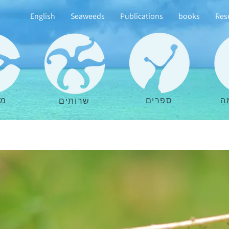
English
Seaweeds
Publications
books
Res
ה
ספרים
מא
שרותים