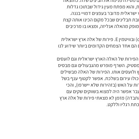
ם מטילה פנימה את הביצים שלה. כתוצאה
והוא מפתח מעין גידול שבתוכו גדלות
 ישראלית מדובר בעפצים דמויי בננה.
ת תבלינים שבכל מקום הכינו אותה קצת
המופק מהאלה אנליזה, ומצאו בו מרכיבים
כך שלא בכדי הפרי עשיר בחומצה אאולית (oleic) ובוויטמין E. פירות של אלה ארץ ישראלית
 הם אחד הצמחים הקדומים ביותר שידוע לנו
 הפירות של האלה הארץ ישראלית וגם לועסים
טיק. השרף מופרש מהגבעולים וגם מבסיס
 ולועסים אותו. הפירות של האלה מבשילים
כולו עירום בשלכת. אפשר לקטוף ענף בשל
 על האש (בזהירות שלא יישרפו), והכי
בר אפשר היה למצוא בשווקים שקים עם
אתבדה) מזמן לא מצאתי פירות של אלה ארץ
תת רגליו וללקט.