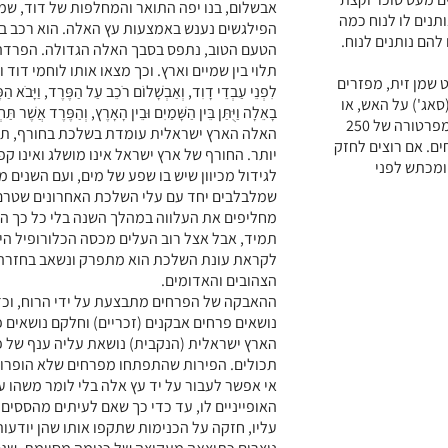
אבשלום, בנו יפה התואר והמחלפות של דוד, שמר
תנים לו לנוח כמה
הפילגשים נענש באמצעות עץ האלה. הוא רכב בי
להם נותנים לנוח.
הטעם הטוב, נתפס בסבך האלה הגדולה. הפרדה
תלוי בין שמיים וארץ. וכך מצאו אותו לוחמי דוד והרגו
שמן זית, מפזרים
לִפְנֵי עַבְדֵי דָוִד, וְאַבְשָׁלוֹם רֹכֵב עַל הַפֶּרֶד, וַיָּבֹא הַפ
סאג') על האש, או
בָאֵלָה וַיֻּתַּן בֵּין הַשָּׁמַיִם וּבֵין הָאָרֶץ, וְהַפֶּרֶד אֲ
פשוט, כמו שאני עשיתי, בתנור מחומם לטמפרטורה של 250
האלה הארץ ישראלית עומדת בשלכת בחורף, תכ
. אם רוצים לחזק
יותר. החורף של ארץ ישראל אינו מושלג ואינו קפ
ומכתש לפני
לגידול מכיוון שיש בו שפע של מים, ועם השני
שמלבלבים יחד עם עלי השלכת האחרונים שטרם נ
מחליפים את העלווה במהלך השנה בלי כל כך ה
תמיד, אבל אצל רוב העלים מכסה הכלורופיל הי
לקראת עונת השלכת הוא מתפרק ונשאב בחזרה ל
הצהובים והאדומים.
ההאבקה של הפרחים מתבצעת על ידי הרוח, וכד
נושאים פרחים אבקנים (זכריים) וחלקם נושאים פ
הארץ ישראלית (הנקבית) נושאת עליה ענף של 
תכולים. הפירות שהתפתחו מפרחים שלא הופרו 
אי אפשר לעבור על יד עץ אלה בלי לומר משהו ע
האופייניים לו, עד כדי כך שאם לעיתים מהססים
עליו, חזקה על הכנימות שתקפו אותו שהן יודעות