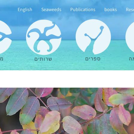
English
Seaweeds
Publications
books
Res
ה
ספרים
מא
שרותים