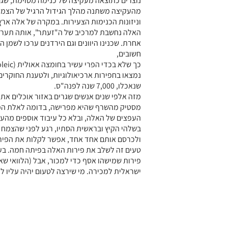
נוצרים כתוצאה מעקיצה של כנימה מסוימת, שג
מהעקיצה משתנה מהלך הגידול הרגיל של הצמח, 
וניזונות הכנימות הצעירות. במקרה של אלה ארץ
האלה נחשבת למרכיב של ה"זעתר", אותה תערוב
אחרת. שכנינו היוונים וגם הירדנים ערכו לשמן 
חשובים,
נמצאו בחפירות ארכיאולוגיות, ולטענת החוקרים
שנאכלו, 7,000 שנה לפנה"ס.
מזה אלפי שנים אנשים שגרים באזור אוכלים את
מסטיק מהשרף שהיא מפרישה, בדומה לאלת המס
העפצים של האלה, ובלא כל עיבוד אוספים מהעץ
בשלהי הקיץ ובראשית הסתיו, רגע לפני שהצמח 
ולכרסם אותם אחד אחד, אפשר לקלות את הפירות
טעים זה לשלב את פירות האלה בפיתה חמה. בע
פירות שמישהו אסף כדי למכור, אבל (הלוואי ש
ישראלית למכירה. מי שירצה לטעום יהיה עליו לכ