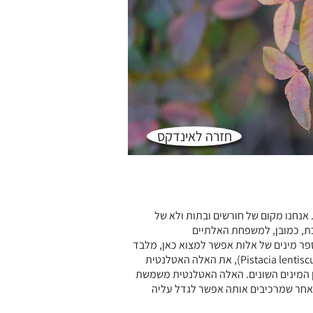
חזרה לאינדקס
אנחנו מקום של חורשים ובתות ולא של
ת, כמובן, למשפחת האלתיים
ימים. מספר מינים של אלות אפשר למצוא כאן, מלבד
את האלה הארץ ישראלית, את אלת המסטיק (Pistacia lentiscus), את האלה האטלנטית
זני הכלאיים בין המינים השונים. האלה האטלנטית משמשת
(Pistacia vera, בוטנה), ולאחר שמרכיבים אותה אפשר לגדל עליה