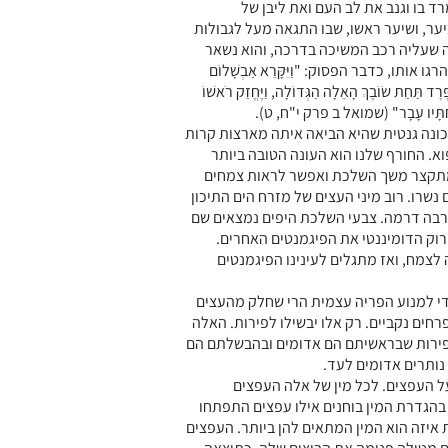
ד בו וגנב את לב העם ואת ליבן של
ער, ושיער ראשו, שבו התגאה מעל לגבולות
 שעליה רכב המשיכה בדרכה, והוא נשאר
 אותו, כדבר הפסוק: "וַיִּקָּרֵא אַבְשָׁלוֹם
ֶּרֶד תַּחַת שׂוֹבֶךְ הָאֵלָה הַגְּדוֹלָה, וַיֶּחֱזַק רֹאשׁוֹ
שֶׁר תַּחְתָּיו עָבָר" (שמואל ב פרק י"ח, ט).
ונה גנטית שהיא הביאה איתה מארצות קרות
וא. החורף שלנו הוא העונה הטובה ביותר
ם מתקצר משך השלכת ואפשר לראות צמחים
שרו. רוב מיני העצים של מזרח הים התיכון
רבה דרמה. צבעי השלכת היפים נמצאים שם
רוק הדומיננטי את הפיגמנטים האחרים.
צמח, ואז מתגלים לעינינו הפיגמנטים
י למנוע הפריה עצמית הרי שחלק מהעצים
רחים נקביים. רק אלו יבשילו לפירות. האלה
פירות שבראשיתם הם אדומים ובהבשלתם הם
נותרים אדומים לעד.
ל העפצים. לכל מין של אלה העפצים
 בהגדרת המין בוחנים אילו עפצים התפתחו
 איזה הוא המין המתאים להן ביותר. העפצים