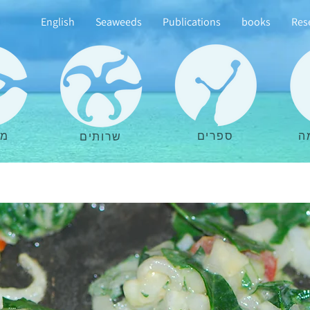
English
Seaweeds
Publications
books
Res
ה
ספרים
מא
שרותים