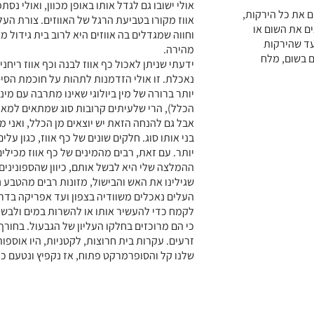
אולי ישובו גם לגדל אותו באופן מכוון, ואולי נס
 את כל הירקות,
אווז מקורו בטביעת הרגל של האווזים. צורת העל
ם את השום או
וחווה שמגדלים בה אווזים היא לרוב בית גידול מ
עד שהירקות
מהירה.
ם בשום, מלח
ידעתי שניתן לאכול כף אווז לבנה וכף אווז ריחנ
נאכלת. זו אולי הזדמנות לתהות על חוכמת הסי
יותר ברורה של מין ביולוגי שאינו מתרבה עם מינ
הכלל), הרי שלעיתים קרובות סוג שמתאים למא
אבל גם להנחה הזאת יש יוצאים מן הכלל, ואני מ
בני אותו סוג. חלקים שונים של כף אווז, כגון עלי
יותר. עם זאת, רבים מהמינים של כף אווז מכילים
ההמלצה שלי היא לבשל אותם, כיוון שהספונינים
שגילינו את האש והבישול, מזונות רבים מהטבע נ
העלים נאכלים משוודיה בצפון ועד אפריקה בדר
לקמח כדי להעשיר אותו או להשרות במים ולבשל
כי הם מרוכזים בחלקו העליון של הגבעול. בחורף
זרעים. עקרות בית חרוצות, לקטניות, היו אוספו
שלנו קל והסופרמרקט פתוח, אז נקפיץ ונטעם כ