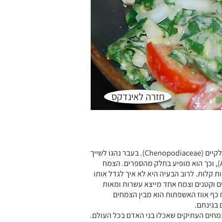
חזרה לאינדקס
כף אווז האשפתות היא מין נוסף של משפחת הסלקיים (Chenopodiaceae). בעבר נהגו לשייך
את הסוג למשפחת הירבוזיים (Amaranthaceae), וכך הוא מופיע בחלק מהספרים. הצמח
 קלות. לרוב הבעיה היא לא איך לגדל אותו
ם וקטנים וצמח אחד מייצא עשרות ומאות
כף אווז האשפתות הוא מבין הצמחים
בגינתם.
מחים העתיקים שאכלו בני האדם בכל העולם.