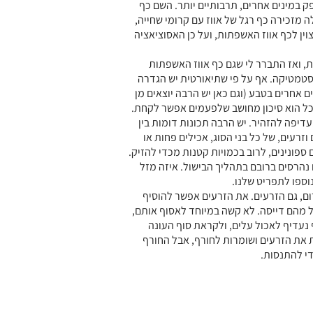
תפק במינים אחרים, תרבותיים יותר. השם כף
ה מזכירה כף רגל של אווז עם קרומי שחייה,
צוין לכף אווז האשפתות, ועל כן האסוציאציה
ית, ואז התברר לי שגם כף אווז האשפתות
סטמטיקה. אף על פי שתיאורטית יש הגדרה
ים אחרים בטבע (וגם כאן יש הרבה יוצאים מן
כל הוא סיכון מחושב שלפעמים אפשר לקחת.
עדיפה להזהיר. יש הרבה תכונות דומות בין
ם וזרעים, של כל בני הסוג, אכילים פחות או
 ספונינים, לרוב בכמויות קטנות מכדי להזיק.
 נהרסים ברובם בתהליך הבישול. איזה מזל
וספו לתפריט שלנו.
ום, גם הזרעים. את הזרעים אפשר להוסיף
 מהם דייסה. לא קשה במיוחד לאסוף אותם,
 נעדיף לאכול עלים, ולקראת סוף העונה
ת את הזרעים ושומרות לחורף, אבל החורף
די להתנסות.