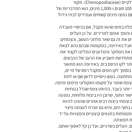
שמאפיינים ומייחדים את המשפחה, משפחת הסלקיים (Chenopodiaceae). מקור
ההתפתחות של משפחת הסלקיים, שבה יותר מ-100 סוגים ו-1,000 מינים, הוא המדבריות של
 נפוצו מינים קשוחים ועמידים לבתי גידול
מלח במים שהוא מקבל, אם בניסויי מעבדה
והופך אותם למרירים. על כן העלים
ים את זה גם שאר מלחכי העשב, והצמחים
, אבל באירופה, במקומות שבהם נהוג לצאת
 את המחקר והמדענים המליצו לקצור את
המתחדשת תשביע את הרעב של הכבשים.
תר לקו הרסס בים. באירופה הוא מתואר
בסמוך לקו המים ומקבל רסס של מי ים,
תחתונה. נעשו ניסויים לדשן שם או לתת
צמח שומר על מקומו האקולוגי מימים ימימה.
יותר בעבר. בהיותו צמח שגדל בנוחיות
ר החוף, שרובן היו ביצות מלוחות, נפגעה
 וצמחי ביצות רבים אחרים שהפכו להיות
חוף הים, והיא גם יוצרת לעצמה פיצוי
טופחות בתנאים קיצוניים והמצויות על יד
ת תפוצתה.
. העלים בשרניים, ועל כן קל לאסוף אותם.