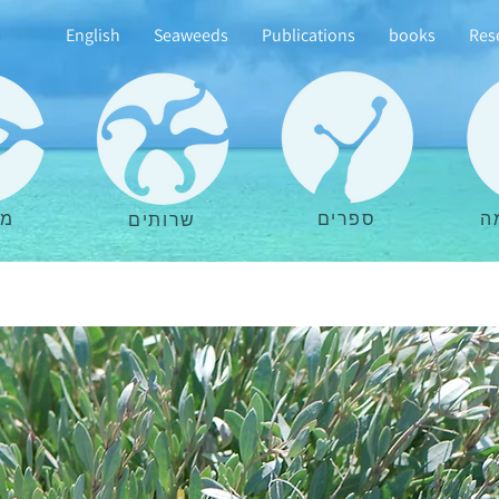
English
Seaweeds
Publications
books
Res
ה
ספרים
מא
שרותים