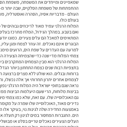
העולם - מדבריות אסיה, הסהרה ואוסטרליה, משם
בעולם כולו.
המלוח הרגלני עמיד מאוד לריכוזים גבוהים של 
ואם בטבע. במהלך הגידול, המלח מתרכז בעלים 
המתאימים למאכל הם עלים צעירים. כמונו יודע
הבוגרים אינם נאכלים. זה עוזר לצמח ומגן עליו
למרעה עם העדרים על שפת הים, הרועים מימנו
צמחי המלוח מדי שנה כדי שהצמיחה הצעירה 
המלוח הרגלני הוא מבין הצמחים המתקרבים ביו
בתצפיות רבות שנים כצמח התחתון ביותר הגדל 
ברוחות ובגלים. הוא שולט ללא מצרים ברצועה ה
לצמחים אחרים יתרון תחרותי אך אלה נכשלו, וה
נראה שגם בחופי ישראל היה המלוח הרגלני נפוץ 
בביצות מלוחות, הרי שעם היעלמות הביצות ממישו
גם האוכלוסייה שלו. עם זאת, שלא כמו צמחי מים
נדירים מאוד, האוכלוסייה שלו שמרה על מקומה ב
באמצעות החדירה שלה לגינות נוי, בעיקר אלו המ
הים. התגברות המחסור במים לגינון רק תעלה א
העלים הצעירים נאכלים טריים בסלט או מבושלים