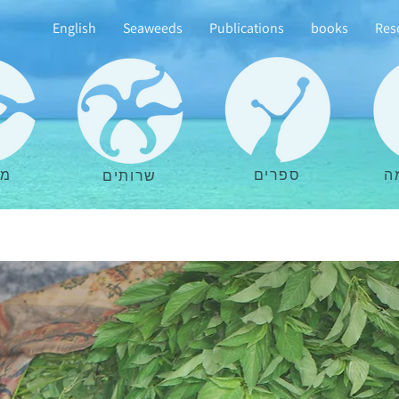
English
Seaweeds
Publications
books
Res
ה
ספרים
מא
שרותים