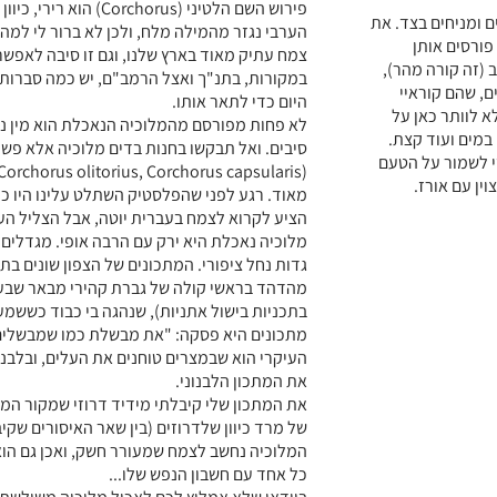
פירוש השם הלטיני (orus
 ומניחים בצד. את
הערבי נגזר מהמילה מלח, ולכן לא ברור לי למה 
פורסים אותן
צמח עתיק מאוד בארץ שלנו, וגם זו סיבה לאפש
 (זה קורה מהר),
במקורות, בתנ"ך ואצל הרמב"ם, יש כמה סברות
ם, שהם קוראיי
היום כדי לתאר אותו.
א לוותר כאן על
לא פחות מפורסם מהמלוכיה הנאכלת הוא מין נ
במים ועוד קצת.
סיבים. ואל תבקשו בחנות בדים מלוכיה אלא פשו
י לשמור על הטעם
ין עם אורז.
מאוד. רגע לפני שהפלסטיק השתלט עלינו היו כמע
הציע לקרוא לצמח בעברית יוטה, אבל הצליל הע
מלוכיה נאכלת היא ירק עם הרבה אופי. מגדלים א
גדות נחל ציפורי. המתכונים של הצפון שונים בת
מהדהד בראשי קולה של גברת קהירי מבאר שבע 
בתכניות בישול אתניות), שנהגה בי כבוד כששמ
מתכונים היא פסקה: "את מבשלת כמו שמבשלים 
העיקרי הוא שבמצרים טוחנים את העלים, ובלבנו
את המתכון הלבנוני.
את המתכון שלי קיבלתי מידיד דרוזי שמקור המש
של מרד כיוון שלדרוזים (בין שאר האיסורים שקי
המלוכיה נחשב לצמח שמעורר חשק, ואכן גם הוא ו
כל אחד עם חשבון הנפש שלו...