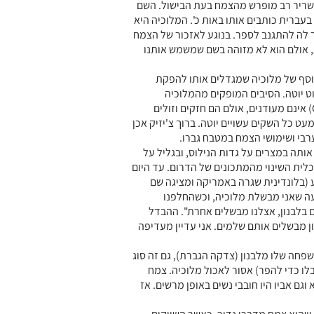
Corch) הוא רירי, כיוון שריר רב מופרש מהצמח בעת הבישול. השם
בעברית כותבים אותו באות כ'. המלוכיה היא
ר לה להתגנב לספר. בנוגע לאזכור של הצמח
, אולם הוא לא מזוהה בשם שמשמש אותנו
וסף של מלוכיה שמגדלים אותו להפקת
ט יוטה. הסיבים המופקים מהמלוכיה
(Corchorus olitorius, Corchorus capsularis) אינם מעודנים, אולם הם חזקים וזולים
ט כל השקים עשויים יוטה. ברוך צ'יזיק אכן
רבי ושימושי הצמח במטבח גברו.
ותה במצרים על גדות הנילוס, ובגליל על
כלית השינוי מהמתכונים של הדרום. עד היום
(בלונדינית שגרה באמריקה ומציגה שם
עה שאני מבשלת מלוכיה, וכשהחלפנו
בלבנון, אצלנו מבשלים אחרת". ההבדל
ן מבשלים אותם שלמים. אני עדיין מעדיפה
פחה שלו מלבנון (צדקה הגברת), גם זה סוג
בלו כדי להפר) אסור לאכול מלוכיה. צמח
גם אביו היו חובבי נשים באופן מרשים. אז