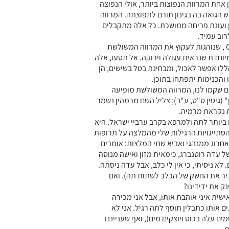
אחת המרוות הנפוצות ביותר, אולי הנפוצה
ש הגואה בה בגינון תורם לתפוצתה. המרווה
יין ועונת פריחה ממושכת. כל אלה מתקבלים
רוב עמיד.
כדי להתגונן מפני כנימות מהמיןCynips salviqe , שנוהגות לעקוץ את המרווה המשולשת
וחדת שנראית עגולה וירוקה. אל תטעו, אלה
ללו אפשר לאכול, ומבחינת בטל בשישים, הן
 והכנימות יתפתחו בתוכן.
ים שקמו לנו, המרווה המשולשת מופיעה
 (גיטין ס"ט, ע"ב); צליל השם מרמהין נשמר
 נקראת מרמיה.
יותר לתה ולמרפא בקרב ערביי ישראל. היא
הסתייגויות הרגילות שלי מהמלצה על תרופות
אחרוג ממנהגי ואביא שתי המלצות: אומרים
ל עדה רוטנברג, כימאית מזון ואישה מנוסה
לא ניסיתי, כי אין לי כלב, אבל עדה ניסתה.
ביר את החשק של הכלב לשתות תה). ואם
ק את ידידינו?
שית איני אוהבת אותו, אבל אני מכירה
 אותו כתבלין תוסף לתה רגיל. אני לא
ים עלה בכוס ויוצקים מים), ואף שענייננו