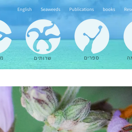
English
Seaweeds
Publications
books
Res
ה
ספרים
מא
שרותים