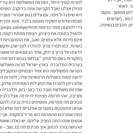
למרות קטיף היתר, המרווה המשולשת היא עדיין 
ר. לאחר
מכולן אצלנו (אבל הקביעה אינה בדוקה). השימו
זמן ממושך. מקום
היא שיח גדול ויפה, עם עלים בגוון אפרורי מענ
 טוב. כשרוצים
מצמח שדורש השקיה מועטה בלבד, והוא זמין ול
ם, מכבים בנשיפה,
ולהטיל בתוכה את ביציהן, הצמח מפתח רקמה מי
אינם פירות אלא עפצים. ואגב, את ההתעבויות ה
כשרות. כמו תמיד צריך להזדרז לפני שהן יתקשו
לדעתו של ברוך צ'יזיק, אחד הבוטנאים הראשונ
במקורות בשם מרמהין: "ונבחשי בגוזא דמרמהין"
בערבית המדוברת. בארץ ישראל מרווה משולשת
המרווה המשולשת היא אחד הצמחים המקובלים ב
ידועה מאוד בסגולות הרפואיות שלה, ולמרות ה
שלא ניתן להוכיח את הפעילות האמיתית שלהן, 
שמרווה משולשת טובה נגד כאבי בטן, ולדבריה ש
וחביבה, זוהי תרופה מצוינת לריח פה אצל כלבים. 
מכינים תה ממרווה, ומוסיפים כפית גבינה (להג
אנחנו מתפנקים במוצרים אורגניים למה שלא נפנ
התה שמכינים מהמרווה הוא מריר במקצת. אני אי
אנשים שזהו התה החביב עליהם. יש כאלה ששותים
מרגישה צורך לכתוב איך מכינים תה (נו, טוב – שמ