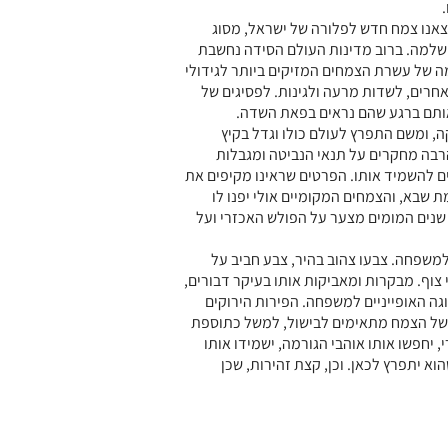
אנו צמח חדש לפלורה של ישראל, מסוג
שלמה. ברוב מדינות העולם הסידה נחשבת
 של עשרת הצמחים המזיקים ביותר לגידולי
אחרים, לשדות מרעה ולגינות. לפסיגים של
ותם ברגע שהם נראים בפאת השדה.
, ומשם התפרץ לעולם כולו וגדל בקיץ
רבה מחקרים על תנאי הנביטה ומגבלות
ם להשמיד אותו. הפרטים שראינו מקיפים את
ת שבא, והצמחים המקומיים אולי יפנו לו
שנים המומים מצער על הפולש האכזרי ועל
למשפחה. צבעו צהוב בהיר, צבע חביב על
צוף. מבקרות ומאביקות אותו בעיקר דבורים,
ה האופייניים למשפחה. הפירות הירוקים
 של הצמח מתאימים לבישול, למשל כתוספת
, יחפשו אותו אוהבי הגורמה, ישמידו אותו
א יתפרץ לכאן. וכן, קצת זהירות, שכן