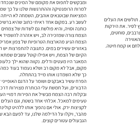
ומבקשים לתפוס את מקומם של המינים שנכחדו.
למרות הרומנטיקה וההתרגשות שלנו על כך שמצ
המציאות שבוטנאים אוהבים, השמחה לא הייתה 
 תולשים את העלים
לעשב רע. במקום אחד ראיתי כתוב שהיא ברשימה
 לסיר. את הירקות
כותנה וסויה, והיא פולשת גם לשדות של צמחים 
רבבים, סוחטים,
הצמח צורה שמזכירה לב, ויש אזהרה להשמיד א
האווירה
הצמח הגיע מהארצות הטרופיות של צפון אמריקה
חם או קמח חיטה.
באזורים עשירים במים. כתגובה להתפרצות יש ה
הקיום של הצמח, ויש אפילו קוטל עשבים שמתאי
המאגר היו מעטים ודלים. נקווה שהוא ילך כלעומ
מקום, אבל לא מקום רב ושלא נעמוד בעוד כמה 
כך שלא השמדנו אותו מייד בהתחלה.
הפרח עשיר באבקנים ושומר על הדגם האופייני 
הדבורים, ועל חמשת עלי הכותרת מצוירות דרכי 
ובקלות רבה הצמח מבשיל את הפירות דמויי העוג
טעימים למאכל. אכלתי אחד בשטח, וגם העלים
לקציצות ירק. אולי אם נהפוך אותו ללהיט קולינרי
מהבר, ויקלו על הדילמה שלנו, עד לפעם הבא שהו
הגבעולים עטורים קוצים.