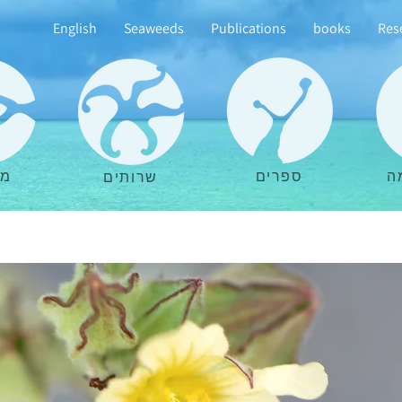
English
Seaweeds
Publications
books
Res
ה
ספרים
מא
שרותים