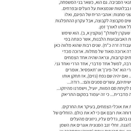
אי הסביבה. גם הוא, כשאר בני המשפחה,
 בבלוטות שנמצאות על העלים ובפרחים.
ני מחנות: אוהבי הריח של הפיגם, ואלו
שים מקבוצה לקבוצה, אבל עקרון ההתפלגות
 אותו לאורך זמן.
 שעקרן לשתלן" (עוקצין א, ב). הוא שימש
 האבעבועות הלבנות, אשר כונתה בפי
בודה זרה כ"ח). שנים רבות שהוא מלווה כאן
ה ארוכה מאוד של מחלות. ארוכה מכדי
תים קרובות, ונראה שהיה אחד הצמחים
ה, למשל אחד מדברי, אחד הררי ואחד גני.
הוא 'אל-פיג'ן' או 'תאפסיא'. אומרים
 ואם יהיה שם נפח (גזים), אז תחקן אותו
יתיהם, עשרים סמנים והם:.. רודה...
קיחת סם המוות, יועיל, וישמרנו מהיזקו...
ה מדברית... כי זה יעמוד במקום התריאק
 את אוכלי הצמחים, בעיקר את החרקים.
וחה את רובם אם כי לא את כולם. הזחלים של
בהם, גדלים עליו, ניזונים מהעלים
נה. זחלי זנב הסנונית אוגרים את השמן