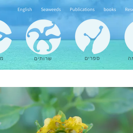
English
Seaweeds
Publications
books
Res
ה
ספרים
מא
שרותים