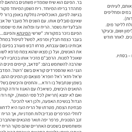
בר. הפיגם הוא שיח שממדיו משתנים בהתאם לתנ
אותם, לעיתים
מתהדר בריחו המיוחד. ריח השמן המיוחד מקורו
 במים ומחליפים
בגישה לפיגם, האוכלוסייה נחלקת באופן ברור לש
ות).
שאינם סובלים אותו. עם השנים חל מעבר של אנ
ם תמיסת מלח: 100 גרם מלח לליטר מים.
והבלעדיות נשמר. הריח עז ומלווה את מי שממולל
ון ושום, ובעיקר
הפיגם נזכר במקורות: "שרשי
המינתא
והפיגם...
ים. לאחר חודש
בעבר כצמח תבלין ומרפא, למשל לטיפול במחלת
אבותינו בשם ענבתא, מרחו דבש מעורב בפיגם (ע
את האנשים, ועל כן מצאו שהוא צמח מרפא לשור
– בסתיו.
שאוכל למנות. הרמב"ם מזכיר אותו בכתביו לעי
שהרבה להשתמש בהם: "סדאב, קיימים מינים הרב
הגני הוא שהספרדים קוראים בשם 'רוטה'. המדברי 
ש'אל-חזא' ו'אל-זופרא' מוצאם מן המינים ההם...
בשמן שנתבשל בו רודא... והחמים והיבשים בשליש
התאנים היבשים, כשיאכלו עם האגוז ורודה קודם ל
ואם לא ימצא (תריאק לכל סמי המוות), יקח רוד
הגדול בנשיכת האפעה, ולכן ראוי להכינו".
מבחינת הצמח, מטרתו של הריח העז היא לדחות
לזחלי הפרפרים מנדיבולות חמדניות, אך הריח ד
זנב הסנונית, פרפר יפה תואר מהנאים שהתברכנו 
ומשתמשים בשמנים האתריים שהם מקור הריח להג