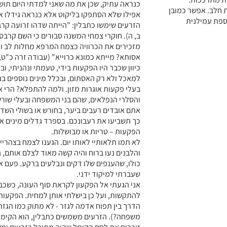
כנראה עתיק, שכן את מה שאני למדתי היום תושב
 חלב. אפשר כמובן
אפילו שלא הסתפקו בליקוט אלא כנראה גידלו את
וספת עמילנית
הזרעים שימשו כתבלין: "הייתה שדהו זרועה קרבס
ב, ה). חוקרי צמחי המשנה סבורים כי השם קרבס
מזכירים את הכרוויה כצמח המרפא מחלות לב ו
אסותא? מייתא כמונא כרוייא" (עבודה זרה כ"ט, 
כיוון שכבר היו הפקעות בידי, טעמתי ונהניתי, 
בעלי פקעות אוגרות מזון. ולמה להתפלא? הרי א
והסלרי הנפלאים, שהם בני המשפחה ובעלי שורש
אתם אובדים רעבים ביער, בחורש או בשולי השדות
כך תשביעו את רעבונכם. בספרד גדלים מינים אח
הפקעות – טריות או מבושלות.
לא תמו תלאותיי לאותו יום. הגענו לצמח בצהרי
והלבנים נעו ברוח והיה קשה מאוד לצלם אותם,
כולו, שהענפים שלו דקים ונבלעים ברקע. פעם 
שעברתי למיקוד ידני.
אני הגעתי אל הפקעון לקראת סוף העונה, כשכב
להתקשות, ועל כן בישלתי אותן למחית. הפקעות
הדרך בין תפוח אדמה לגזר - לא מתוק כמו הגזר
משפחה?). הזרעים משמשים כתבלין, הוא הקימל 