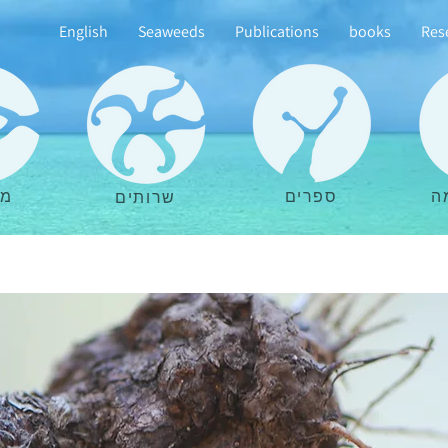
English
Seaweeds
Publications
books
Res
ה
ספרים
מא
שרותים