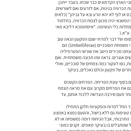
י הארץ הקדמונים כבר שכחו. בעבר ייתכן
 הכרוויה בגינות, אם לזרעים ואם לשורשים.
 או לוף לא יהא זורע ובא על גביהן" (כלאים
 המשנאי היה מכוון לצמח הכרוויה. בתלמוד
מחלות כלי הנשימה: "איסתומכא דליבא מאי
ע"א.(
ובסופו של דבר למדתי שגם הפקעון הנאה טוב
למאכל ולא רק האסתום, ובכלל מינים נוספים בני משפחת הסוככיים (Umbelliferae) הם
נחנו מכירים היטב את שורשי הפטרוזיליה
ים אוגרים. נראה שזו תכונה משפחתית. ואם
, נסו לעקור כמה צמחים של סוככיים, ואולי
רים של פקעון וכולם נאכלים, בעיקר
ים בסוף עונת הפריחה. הפרחים הקטנים
 גם את הפרחים מקרוב וגם את מראה הצמח
אחר פעם סירבה העדשה ללכוד אותם, עד
ר החל לפרוח והפקעיות חלקן התחילו
 טעימות גם ללא בישול, והטעם נמצא באמצע
 התרבותי, אבל הניחוח דומה (משפחה או לא
שמתבלים בו בעיקר מאפים. זקנים כמוני