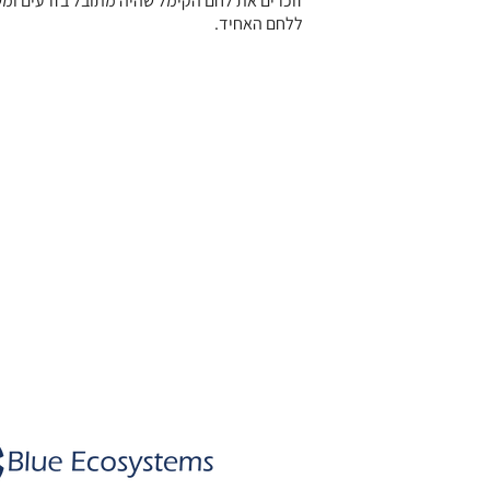
זוכרים את לחם הקימל שהיה מתובל בזרעים ומשק
ללחם האחיד.
Dr. Rachel Einav
|
רחלי עינב