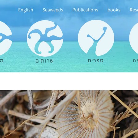
English
Seaweeds
Publications
books
Res
ה
ספרים
מא
שרותים