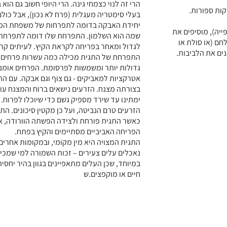
הרי זה לנוי כצמחי גינה. הרי היופי חשוב גם הו
קות ספורות.
בעלי סימטריה מעגלית (פרח לא נכון), אבל כו
יחידת האבקה בדומה לתפרחות של משפחת המו
יה), מוסיפים את
שמה הוא השלמון. התפרחת שלו דומה לתפרחת ש
חם (או סולת או
לגדול ומאחר בפריחה לקראת הקיץ. לעיתים קר
ים את הלביבות.
התפרחת של התגית מכילה כמה עשרות פרחים בצ
גדולות יותר ומשמשות לפרסומת. הפרחים אומנ
אטרקציות למאביקים - גם צוף וגם אבקה. עם 
בצורתה מצנח. הזרעים נישאים ברוח והמצנח עוז
ימתינו עד שירד מספיק גשם כדי שיוכלו לפרוח.
הזרעים טרם הנביטה, ועל כן מקטין סיכונים. הת
כאשר התגית פורחת ולצידה הפשתה הוורודה, אפ
הפריחה האביביים מסתיימים והקיץ בפתח.
התגית המצויה היא מין מקומי, ובמקומות אחרים
נאכלים עלים צעירים – זכות השמורה למי שמכי
במיוחד, שכן העלים מתאפיינים בגוון בהיר יחסית
חיים או מוקפצים.ש